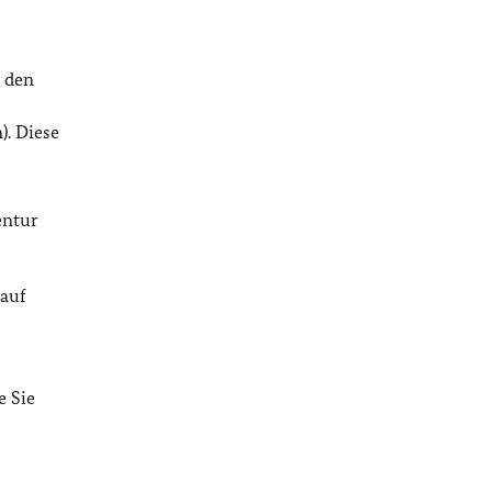
n den
. Diese
entur
 auf
e Sie