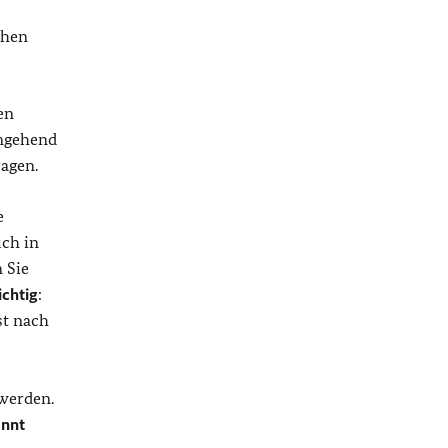
chen
en
umgehend
ragen.
e
uch in
 Sie
chtig
:
st nach
werden.
annt