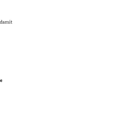
 damit
be