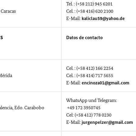
Tel. : (+58 212) 945 6201
, Caracas
Cel. : (+58 416) 620 2100
E-Mail:
kaliclau59@yahoo.de
s
Datos de contacto
Cel. : (+58 412) 166 2254
 Mérida
Cel. : (+58 414) 717 5655
E-Mail:
encinoza01@gmail.com
WhatsApp und Telegram:
Valencia, Edo. Carabobo
+49 172 3950745
Cel: (+58 412) 778 0230
E-Mail:
jurgenpelzer@gmail.com