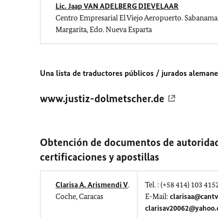
Lic. Jaap VAN ADELBERG DIEVELAAR
Centro Empresarial El Viejo Aeropuerto. Sabanamar
Margarita, Edo. Nueva Esparta
Una lista de traductores públicos / jurados alemanes
www.justiz-dolmetscher.de
Obtención de documentos de autoridad
certificaciones y apostillas
Clarisa A. Arismendi V
.
Tel. : (+58 414) 103 415
Coche, Caracas
E-Mail:
clarisaa@cantv
clarisav20062@yahoo