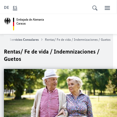
DE
ES
Embajada de Alemania
Caracas
cio
Servicios Consulares
Rentas/ Fe de vida / I
ndemnizaciones / Guetos
Rentas/ Fe de vida / I
ndemnizaciones /
Guetos