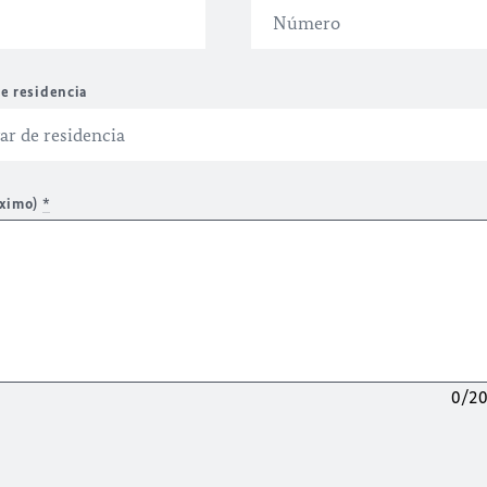
e residencia
áximo)
*
0/2